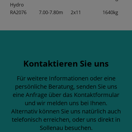
Hydro
RA2076
7.00-7.80m
2x11
1640kg
Kontaktieren Sie uns
Für weitere Informationen oder eine
persönliche Beratung, senden Sie uns
eine Anfrage über das Kontaktformular
und wir melden uns bei Ihnen.
Alternativ können Sie uns natürlich auch
telefonisch erreichen, oder uns direkt in
Sollenau besuchen.