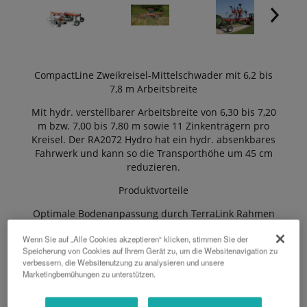
CompactLine Zweikreisel-Mittelschwader mit 6,2 bis
7,8 m Arbeitsbreite
Mit hydr. verstellbarer Arbeitsbreite von 6,30 bis 7,20
m bzw. 7,00 bis 7,80 m sowie 11 Zinkenträgern pro
Kreisel. Der RA2072 Hydro hat ein hydr. absenkbares
Fahrwerk und kann so die Transporthöhe um 45 cm
reduzieren.
Produktvorteile
Optimale Bodenanpassung durch TerraLink Rahmen
Quattro-Fahrgestell für perfekte Bodenanpassung
Wenn Sie auf „Alle Cookies akzeptieren“ klicken, stimmen Sie der
Anbaubock in Verbindung mit der
Speicherung von Cookies auf Ihrem Gerät zu, um die Websitenavigation zu
Weitwinkelgelenkwelle ermöglichen einen
verbessern, die Websitenutzung zu analysieren und unsere
Einschlagwinkel bis zu 80°
Marketingbemühungen zu unterstützen.
45 cm Aushubhöhe am Vorgewende
Gekröpfte Zinkenarme für schnelles Schwaden bei