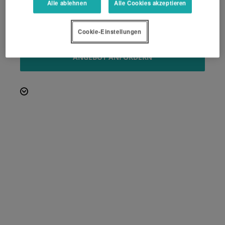
gleichmäßiger Ablage
Alle ablehnen
Alle Cookies akzeptieren
Zinkenarmsteuerung und -lagerung befinden sich im
Ölbad
Cookie-Einstellungen
ANGEBOT ANFORDERN