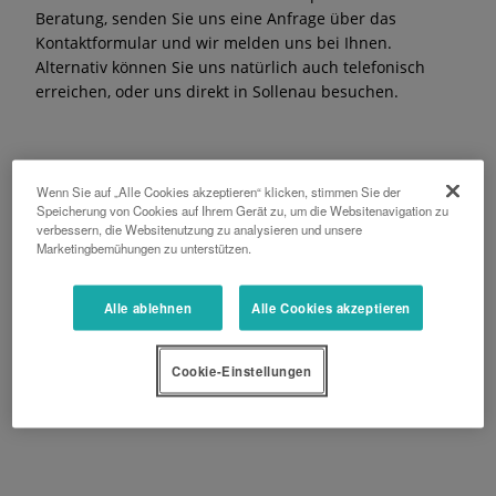
Beratung, senden Sie uns eine Anfrage über das
Kontaktformular und wir melden uns bei Ihnen.
Alternativ können Sie uns natürlich auch telefonisch
erreichen, oder uns direkt in Sollenau besuchen.
Wenn Sie auf „Alle Cookies akzeptieren“ klicken, stimmen Sie der
Telefon
Speicherung von Cookies auf Ihrem Gerät zu, um die Websitenavigation zu
verbessern, die Websitenutzung zu analysieren und unsere
+43 2628 62441
Marketingbemühungen zu unterstützen.
Adresse
Alle ablehnen
Alle Cookies akzeptieren
Wr. Neustädterstraße 65
2601 Sollenau
Cookie-Einstellungen