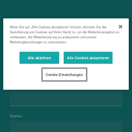
Kontaktieren Sie uns
Wenn Sie auf „Alle Cookies akzeptieren“ klicken, stimmen Sie der
Speicherung von Cookies auf Ihrem Gerät zu, um die Websitenavigation zu
verbessern, die Websitenutzung zu analysieren und unsere
Marketingbemühungen zu unterstützen.
Alle ablehnen
Alle Cookies akzeptieren
Vorname
Cookie-Einstellungen
Nachname
Telefon