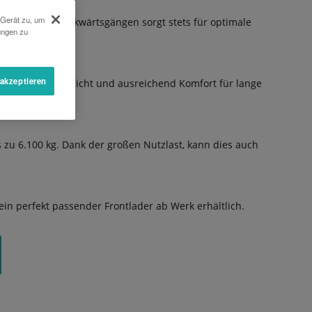
 Gerät zu, um
ärts- und 24 Rückwärtsgängen sorgt stets für optimale
ungen zu
 akzeptieren
erfekte Rundumsicht und ausreichend Komfort für lange
 zu 6.100 kg. Dank der großen Nutzlast, kann dies auch
ein perfekt passender Frontlader ab Werk erhältlich.