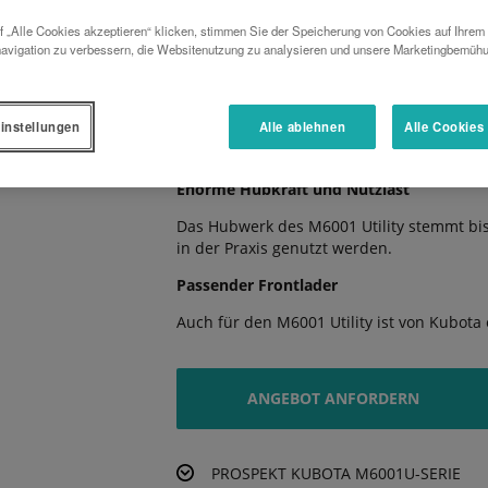
 „Alle Cookies akzeptieren“ klicken, stimmen Sie der Speicherung von Cookies auf Ihrem
Das 8-fach Lastschaltgetriebe mit 24 Vorw
avigation zu verbessern, die Websitenutzung zu analysieren und unsere Marketingbemüh
Kraftübertragung.
Komfortabel und geräumig
instellungen
Alle ablehnen
Alle Cookies
Die große und geräumige Kabine bietet p
Arbeitstage.
Enorme Hubkraft und Nutzlast
Das Hubwerk des M6001 Utility stemmt bis
in der Praxis genutzt werden.
Passender Frontlader
Auch für den M6001 Utility ist von Kubota 
ANGEBOT ANFORDERN
PROSPEKT KUBOTA M6001U-SERIE